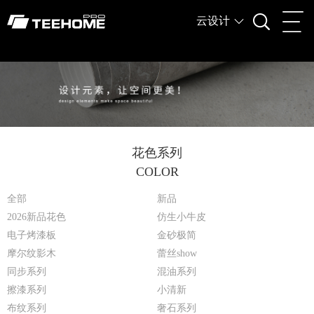
云设计
花色系列
COLOR
全部
新品
2026新品花色
仿生小牛皮
电子烤漆板
金砂极简
摩尔纹影木
蕾丝show
同步系列
混油系列
擦漆系列
小清新
布纹系列
奢石系列