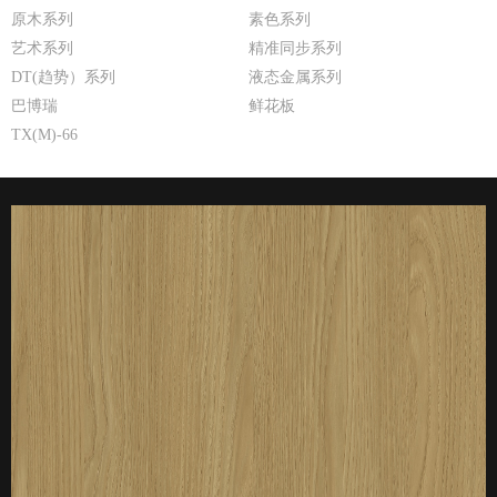
原木系列
素色系列
艺术系列
精准同步系列
DT(趋势）系列
液态金属系列
巴博瑞
鲜花板
TX(M)-66
厚度：3-25mm
标准规格：